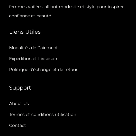
s
femmes voilées, alliant modestie et style pour inspirer
s
i
confiance et beauté.
i
e
e
u
Liens Utiles
u
r
r
Modalités de Paiement
s
s
v
Expédition et Livraison​
v
a
Politique d’échange et de retour
a
r
r
i
Support
i
a
a
t
About Us
t
i
Termes et conditions utilisation
i
o
Contact
o
n