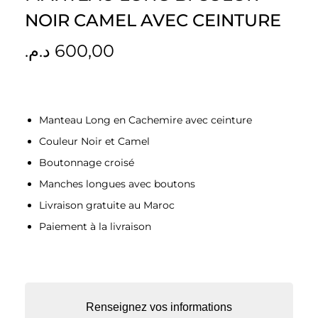
g
n
NOIR CAMEL AVEC CEINTURE
a
u
د.م.
600,00
t
i
o
n
Manteau Long en Cachemire avec ceinture
Couleur Noir et Camel
Boutonnage croisé
Manches longues avec boutons
Livraison gratuite au Maroc
Paiement à la livraison
Renseignez vos informations