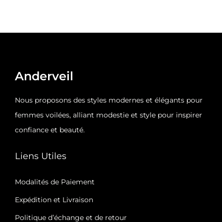
g
n
a
u
t
i
o
Anderveil
n
Nous proposons des styles modernes et élégants pour
femmes voilées, alliant modestie et style pour inspirer
confiance et beauté.
Liens Utiles
Modalités de Paiement
Expédition et Livraison​
Politique d’échange et de retour