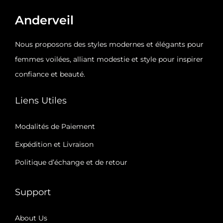
g
n
Anderveil
a
u
t
Nous proposons des styles modernes et élégants pour
i
femmes voilées, alliant modestie et style pour inspirer
o
confiance et beauté.
n
Liens Utiles
Modalités de Paiement
Expédition et Livraison​
Politique d’échange et de retour
Support
About Us